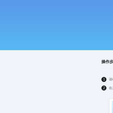
操作
1
请
2
在